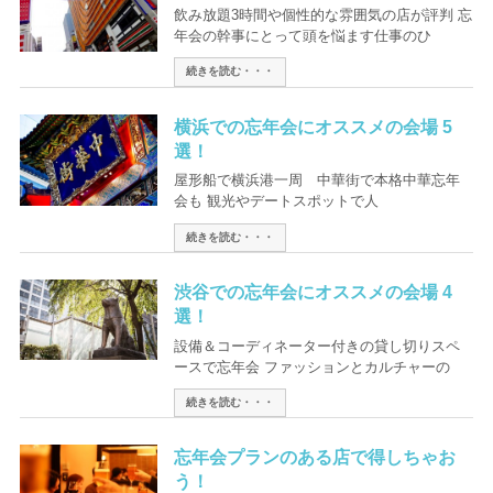
飲み放題3時間や個性的な雰囲気の店が評判 忘
年会の幹事にとって頭を悩ます仕事のひ
続きを読む・・・
横浜での忘年会にオススメの会場 5
選！
屋形船で横浜港一周 中華街で本格中華忘年
会も 観光やデートスポットで人
続きを読む・・・
渋谷での忘年会にオススメの会場 4
選！
設備＆コーディネーター付きの貸し切りスペ
ースで忘年会 ファッションとカルチャーの
続きを読む・・・
忘年会プランのある店で得しちゃお
う！