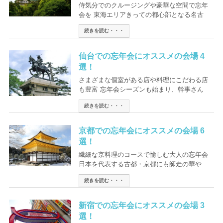
侍気分でのクルージングや豪華な空間で忘年
会を 東海エリアきっての都心部となる名古
続きを読む・・・
仙台での忘年会にオススメの会場 4
選！
さまざまな個室がある店や料理にこだわる店
も豊富 忘年会シーズンも始まり、幹事さん
続きを読む・・・
京都での忘年会にオススメの会場 6
選！
繊細な京料理のコースで愉しむ大人の忘年会
日本を代表する古都・京都にも師走の華や
続きを読む・・・
新宿での忘年会にオススメの会場 3
選！